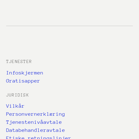
TJENESTER
Infoskjermen
Gratisapper
JURIDISK
Vilkår
Personvernerklæring
Tjenestenivåavtale
Databehandleravtale
Etiske retningslinjer