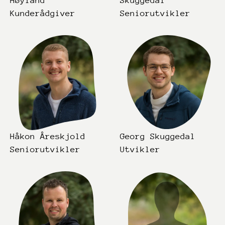
Høyland
Skuggedal
Kunderådgiver
Seniorutvikler
Håkon Åreskjold
Georg Skuggedal
Seniorutvikler
Utvikler